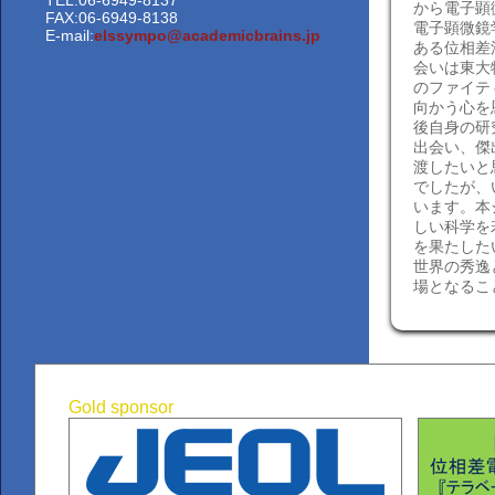
TEL:06-6949-8137
から電子顕
FAX:06-6949-8138
電子顕微鏡
E-mail:
elssympo@academicbrains.jp
ある位相差
会いは東大
のファイテ
向かう心を
後自身の研
出会い、傑
渡したいと
でしたが、
います。本
しい科学を
を果たした
世界の秀逸
場となるこ
Gold sponsor