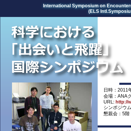
International Symposium on Encounter
(ELS Intl.Symposi
日時：2011年
会場：ANA
URL:
http:/
シンポジウ
懇親会：5階