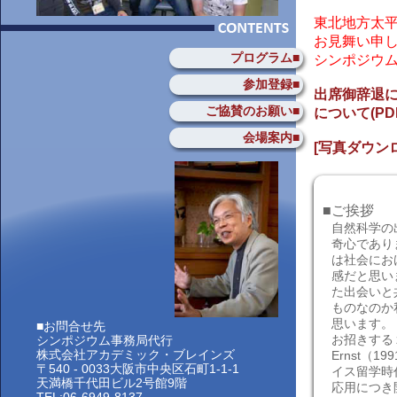
東北地方太
お見舞い申
プログラム■
シンポジウ
参加登録■
出席御辞退
ご協賛のお願い■
について(P
会場案内■
[写真ダウンロー
■ご挨拶
自然科学の
奇心であり
は社会にお
感だと思い
た出会いと
ものなのか
思います。
■お問合せ先
お招きする２
シンポジウム事務局代行
株式会社アカデミック・ブレインズ
Ernst（1
〒540 - 0033大阪市中央区石町1-1-1
イス留学時
天満橋千代田ビル2号館9階
応用につき